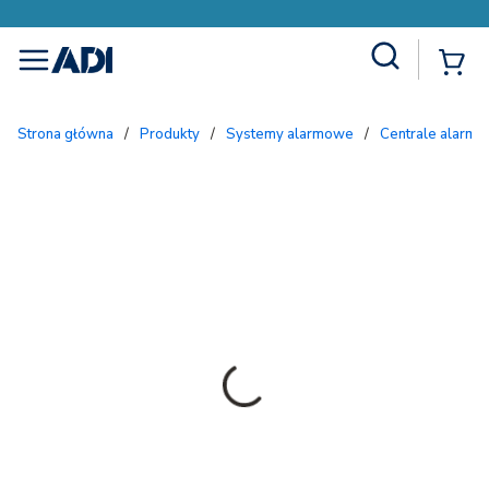
Site Search
{
menu
Strona główna
/
Produkty
/
Systemy alarmowe
/
Centrale alarmo