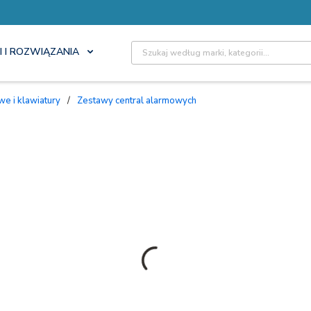
Site Search
I I ROZWIĄZANIA
we i klawiatury
/
Zestawy central alarmowych