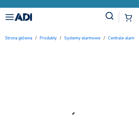
Site Search
{
menu
Strona główna
/
Produkty
/
Systemy alarmowe
/
Centrale alarmo