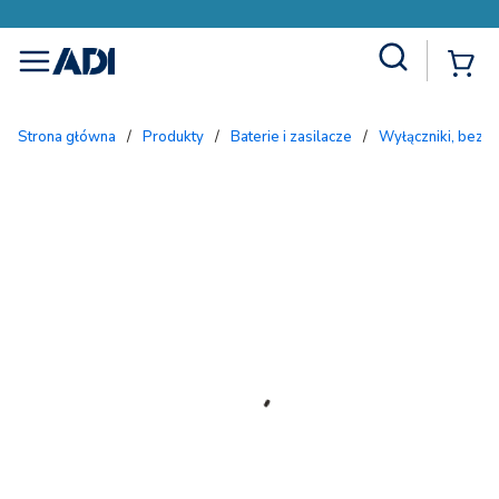
Site Search
{
menu
Strona główna
/
Produkty
/
Baterie i zasilacze
/
Wyłączniki, bezpi