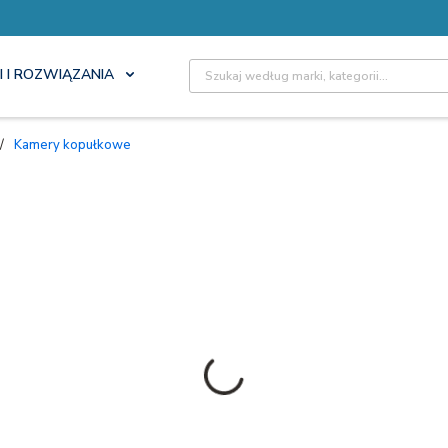
Site Search
I I ROZWIĄZANIA
/
Kamery kopułkowe