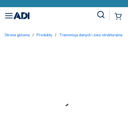
Site Search
{
menu
Strona główna
/
Produkty
/
Transmisja danych i sieci strukturalne
/