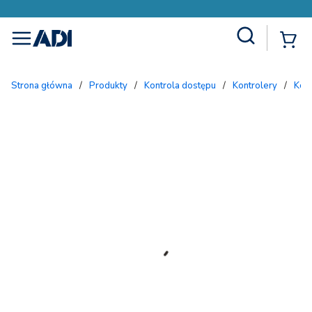
Site Search
{
menu
Strona główna
/
Produkty
/
Kontrola dostępu
/
Kontrolery
/
Kon