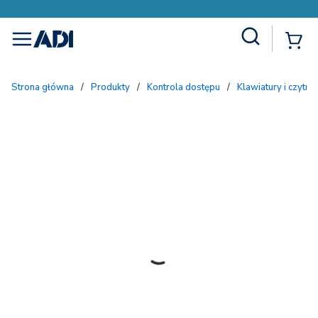
Site Search
{
menu
Strona główna
/
Produkty
/
Kontrola dostępu
/
Klawiatury i czytnik