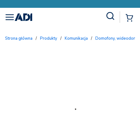
Site Search
{
menu
Strona główna
/
Produkty
/
Komunikacja
/
Domofony, wideodomofo