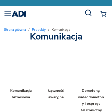
Site Search
{
menu
Strona główna
/
Produkty
/
Komunikacja
Komunikacja
Komunikacja
Łączność
Domofony,
biznesowa
awaryjna
wideodomofon
y i osprzęt
telefoniczny