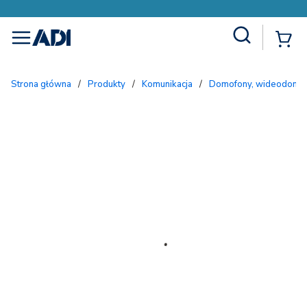
Site Search
{
menu
Strona główna
/
Produkty
/
Komunikacja
/
Domofony, wideodomofo