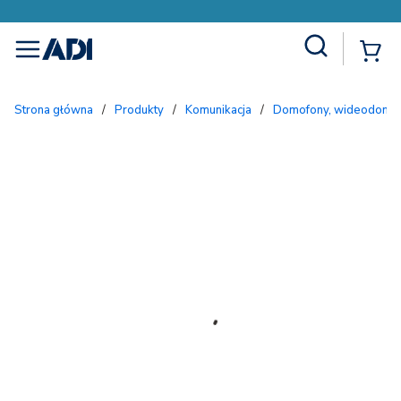
Site Search
{
menu
Strona główna
/
Produkty
/
Komunikacja
/
Domofony, wideodomofo