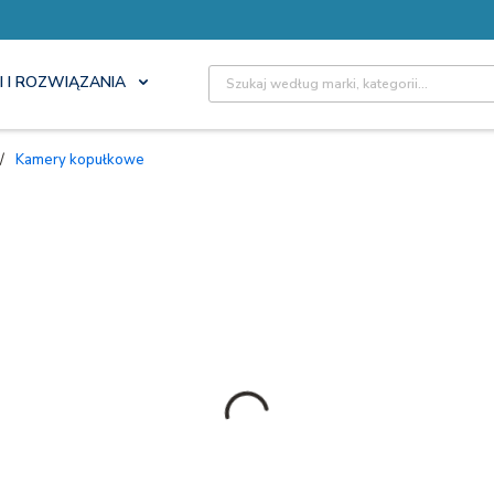
Site Search
I I ROZWIĄZANIA
/
Kamery kopułkowe