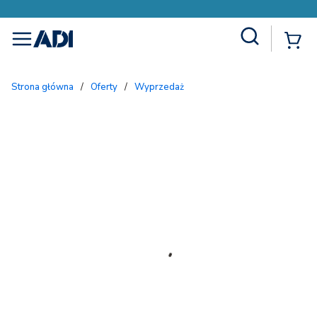
Site Search
{
menu
Strona główna
/
Oferty
/
Wyprzedaż