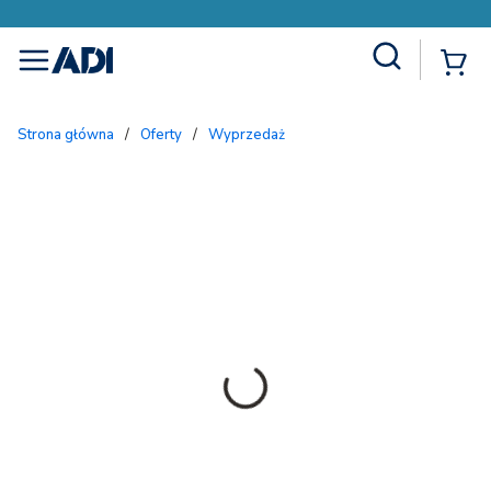
Site Search
{
menu
Strona główna
/
Oferty
/
Wyprzedaż