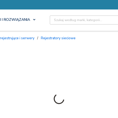
Site Search
I I ROZWIĄZANIA
 rejestrujące i serwery
/
Rejestratory sieciowe