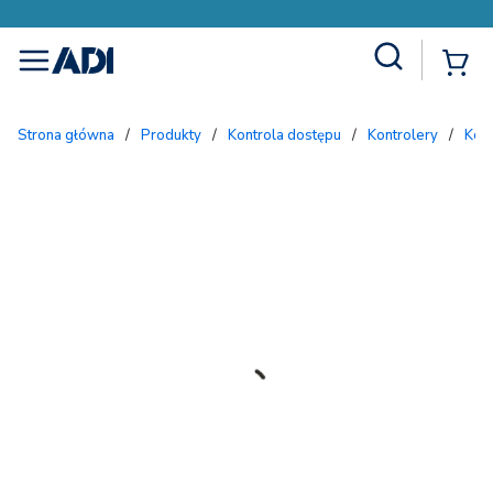
Site Search
{
menu
Strona główna
/
Produkty
/
Kontrola dostępu
/
Kontrolery
/
Kon