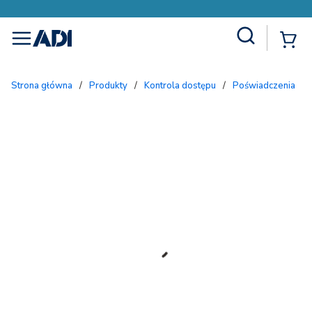
Site Search
{
menu
Strona główna
/
Produkty
/
Kontrola dostępu
/
Poświadczenia
/