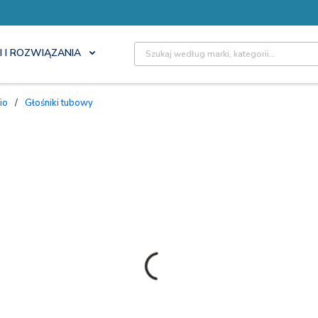
Site Search
I I ROZWIĄZANIA
io
/
Głośniki tubowy