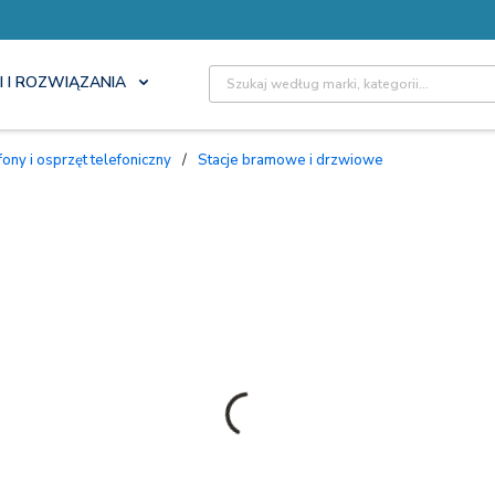
Site Search
I I ROZWIĄZANIA
ny i osprzęt telefoniczny
/
Stacje bramowe i drzwiowe