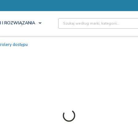
Site Search
I I ROZWIĄZANIA
trolery dostępu