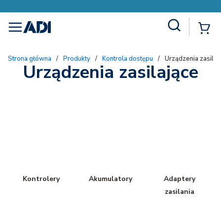
Site Search
{
menu
Strona główna
/
Produkty
/
Kontrola dostępu
/
Urządzenia zasilaj
Urządzenia zasilające
Kontrolery
Akumulatory
Adaptery
zasilania