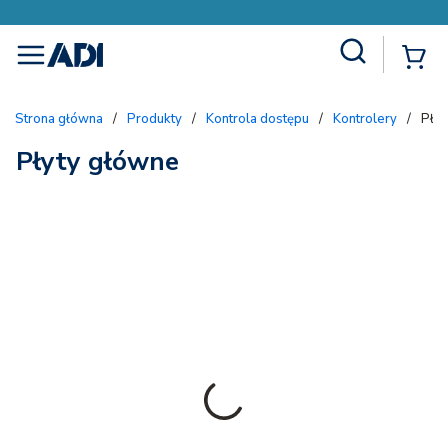
Site Search
{
menu
Strona główna
/
Produkty
/
Kontrola dostępu
/
Kontrolery
/
Płyt
Płyty główne