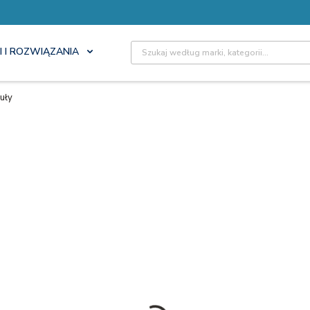
Site Search
I I ROZWIĄZANIA
uły