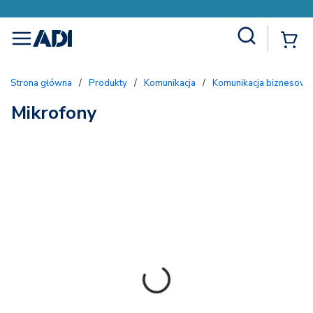
Site Search
{
menu
Strona główna
/
Produkty
/
Komunikacja
/
Komunikacja biznesowa
Mikrofony