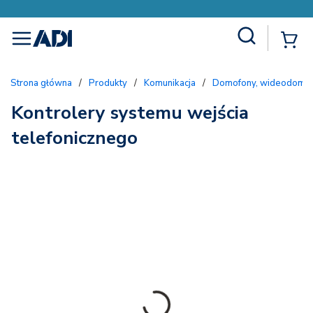
Site Search
{
menu
Strona główna
/
Produkty
/
Komunikacja
/
Domofony, wideodomofo
Kontrolery systemu wejścia
telefonicznego