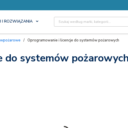
Site Search
I I ROZWIĄZANIA
eciwpożarowe
/
Oprogramowanie i licencje do systemów pożarowych
je do systemów pożarowyc