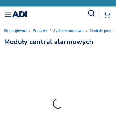
Site Search
{
menu
Strona główna
/
Produkty
/
Systemy pożarowe
/
Centrale pożar
Moduły central alarmowych