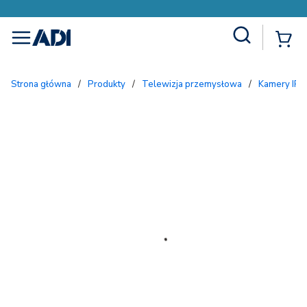
Site Search
{
menu
Strona główna
/
Produkty
/
Telewizja przemysłowa
/
Kamery IP