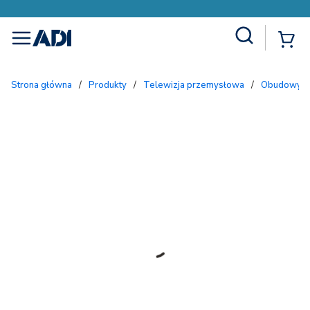
Site Search
{
menu
Strona główna
/
Produkty
/
Telewizja przemysłowa
/
Obudowy i