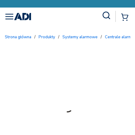
Site Search
{
menu
Strona główna
/
Produkty
/
Systemy alarmowe
/
Centrale alarmo