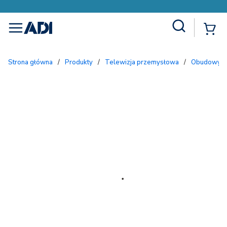
Site Search
{
menu
Strona główna
/
Produkty
/
Telewizja przemysłowa
/
Obudowy i