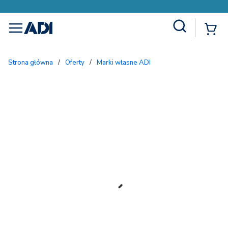
Site Search
{
menu
Strona główna
/
Oferty
/
Marki własne ADI