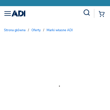
Site Search
{
menu
Strona główna
/
Oferty
/
Marki własne ADI