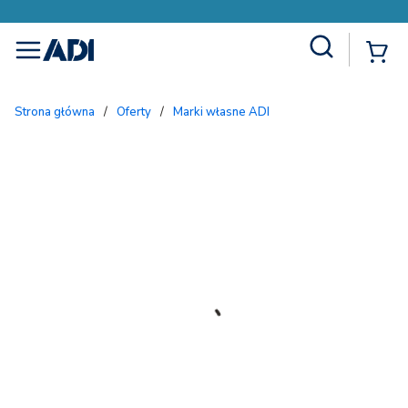
Site Search
{
menu
Strona główna
/
Oferty
/
Marki własne ADI