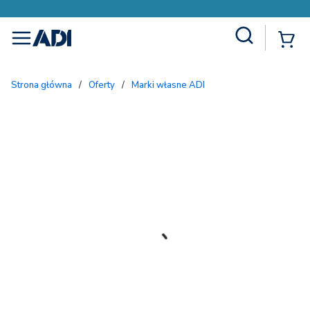
Site Search
{
menu
Strona główna
/
Oferty
/
Marki własne ADI