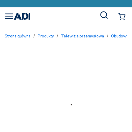
Site Search
{
menu
Strona główna
/
Produkty
/
Telewizja przemysłowa
/
Obudowy i