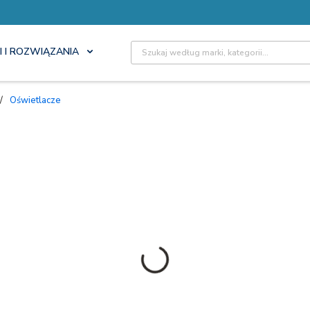
Site Search
I I ROZWIĄZANIA
/
Oświetlacze