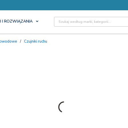
Site Search
I I ROZWIĄZANIA
i obwodowe
/
Czujniki ruchu