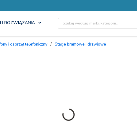
Site Search
I I ROZWIĄZANIA
ny i osprzęt telefoniczny
/
Stacje bramowe i drzwiowe