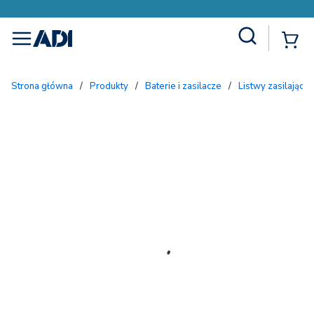
Site Search
{
menu
Strona główna
/
Produkty
/
Baterie i zasilacze
/
Listwy zasilające