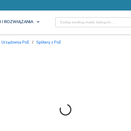
Site Search
I I ROZWIĄZANIA
Urządzenia PoE
/
Splitery z PoE