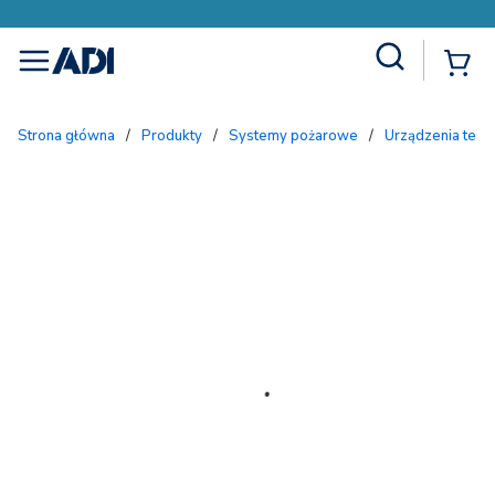
Site Search
{
menu
Strona główna
/
Produkty
/
Systemy pożarowe
/
Urządzenia tes