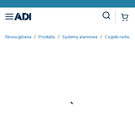
Site Search
{
menu
Strona główna
/
Produkty
/
Systemy alarmowe
/
Czujniki ruchu 