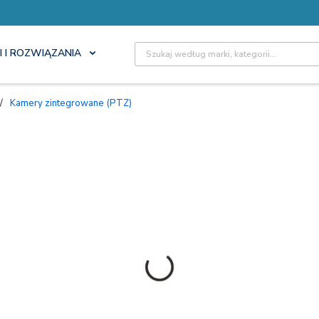
Site Search
I I ROZWIĄZANIA
/
Kamery zintegrowane (PTZ)