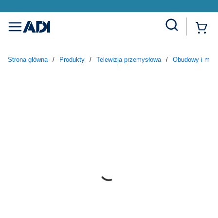
Site Search
{
menu
Strona główna
/
Produkty
/
Telewizja przemysłowa
/
Obudowy i moc