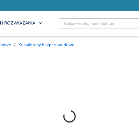
Site Search
I I ROZWIĄZANIA
armowe
/
Kontaktrony bezprzewodowe