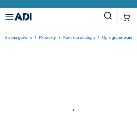
Site Search
{
menu
Strona główna
/
Produkty
/
Kontrola dostępu
/
Oprogramowanie i 