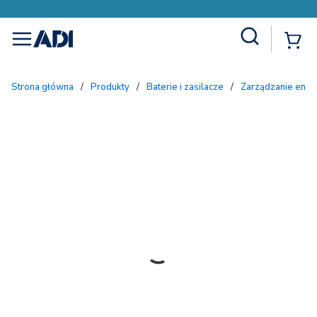
Site Search
{
menu
Strona główna
/
Produkty
/
Baterie i zasilacze
/
Zarządzanie ener