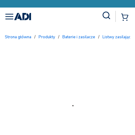
Site Search
{
menu
Strona główna
/
Produkty
/
Baterie i zasilacze
/
Listwy zasilające